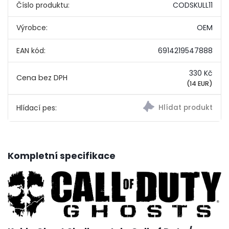
Číslo produktu:
CODSKULL11
Výrobce:
OEM
EAN kód:
6914219547888
330 Kč
(14 EUR)
Hlídací pes:
Kompletní specifikace