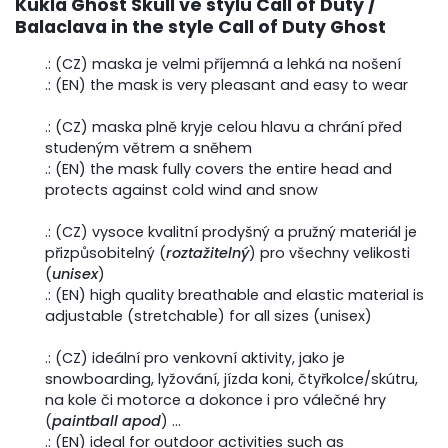
Kukla Ghost Skull ve stylu Call of Duty /
Balaclava in the style Call of Duty Ghost
.: (CZ) maska je velmi příjemná a lehká na nošení
.: (EN) the mask is very pleasant and easy to wear
.: (CZ) maska plně kryje celou hlavu a chrání před
studeným větrem a sněhem
.: (EN) the mask fully covers the entire head and
protects against cold wind and snow
.: (CZ) vysoce kvalitní prodyšný a pružný materiál je
přizpůsobitelný (
roztažitelný
) pro všechny velikosti
(
unisex
)
.: (EN) high quality breathable and elastic material is
adjustable (stretchable) for all sizes (unisex)
.: (CZ) ideální pro venkovní aktivity, jako je
snowboarding, lyžování, jízda koni, čtyřkolce/skútru,
na kole či motorce a dokonce i pro válečné hry
(
paintball apod
) ...
.: (EN) ideal for outdoor activities such as