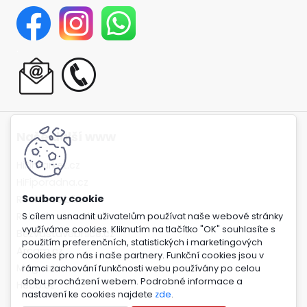
.
Naše další www
HiFimarket.cz
HiFiporadna.cz
Rockbros.bike
Robotime.market
S cílem usnadnit uživatelům používat naše webové stránky
využíváme cookies. Kliknutím na tlačítko "OK" souhlasíte s
Bezvastavebnice.cz
použitím preferenčních, statistických i marketingových
Arcam.cz
cookies pro nás i naše partnery. Funkční cookies jsou v
Magnat.cz
rámci zachování funkčnosti webu používány po celou
dobu procházení webem. Podrobné informace a
Heco.cz
nastavení ke cookies najdete
zde
.