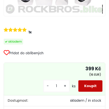
1x
skladem
Přidat do oblíbených
399 Kč
(16 EUR)
-
+
ks
Dostupnost:
skladem / in stock