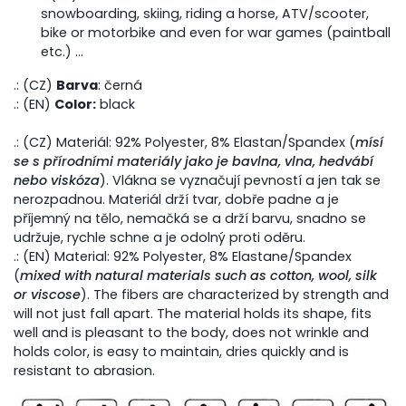
snowboarding, skiing, riding a horse, ATV/scooter,
bike or motorbike and even for war games (paintball
etc.) ...
.: (CZ)
Barva
: černá
.: (EN)
Color:
black
.: (CZ) Materiál: 92% Polyester, 8% Elastan/Spandex (
mísí
se s přírodními materiály jako je bavlna, vlna, hedvábí
nebo viskóza
). Vlákna se vyznačují pevností a jen tak se
nerozpadnou. Materiál drží tvar, dobře padne a je
příjemný na tělo, nemačká se a drží barvu, snadno se
udržuje, rychle schne a je odolný proti oděru.
.: (EN) Material: 92% Polyester, 8% Elastane/Spandex
(
mixed with natural materials such as cotton, wool, silk
or viscose
). The fibers are characterized by strength and
will not just fall apart. The material holds its shape, fits
well and is pleasant to the body, does not wrinkle and
holds color, is easy to maintain, dries quickly and is
resistant to abrasion.