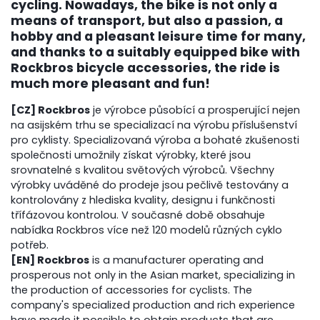
cycling. Nowadays, the bike is not only a
means of transport, but also a passion, a
hobby and a pleasant leisure time for many,
and thanks to a suitably equipped bike with
Rockbros bicycle accessories, the ride is
much more pleasant and fun!
[CZ] Rockbros
je výrobce působící a prosperující nejen
na asijském trhu se specializací na výrobu příslušenství
pro cyklisty. Specializovaná výroba a bohaté zkušenosti
společnosti umožnily získat výrobky, které jsou
srovnatelné s kvalitou světových výrobců. Všechny
výrobky uváděné do prodeje jsou pečlivě testovány a
kontrolovány z hlediska kvality, designu i funkčnosti
třífázovou kontrolou. V současné době obsahuje
nabídka Rockbros více než 120 modelů různých cyklo
potřeb.
[EN] Rockbros
is a manufacturer operating and
prosperous not only in the Asian market, specializing in
the production of accessories for cyclists. The
company's specialized production and rich experience
have made it possible to obtain products that are