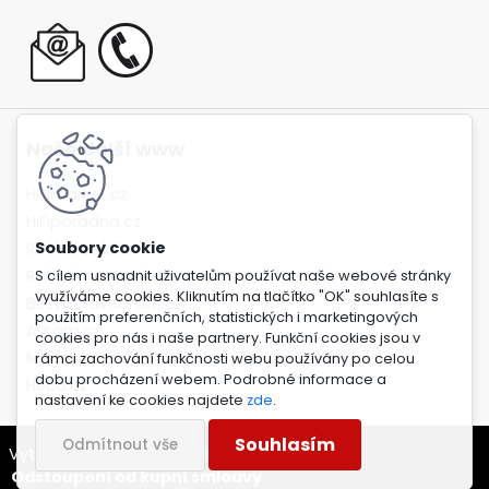
.
Naše další www
HiFimarket.cz
HiFiporadna.cz
Rockbros.bike
Robotime.market
S cílem usnadnit uživatelům používat naše webové stránky
využíváme cookies. Kliknutím na tlačítko "OK" souhlasíte s
Bezvastavebnice.cz
použitím preferenčních, statistických i marketingových
Arcam.cz
cookies pro nás i naše partnery. Funkční cookies jsou v
Magnat.cz
rámci zachování funkčnosti webu používány po celou
dobu procházení webem. Podrobné informace a
Heco.cz
nastavení ke cookies najdete
zde
.
Souhlasím
Odmítnout vše
Vytvořeno systémem
www.webareal.cz
Odstoupení od kupní smlouvy