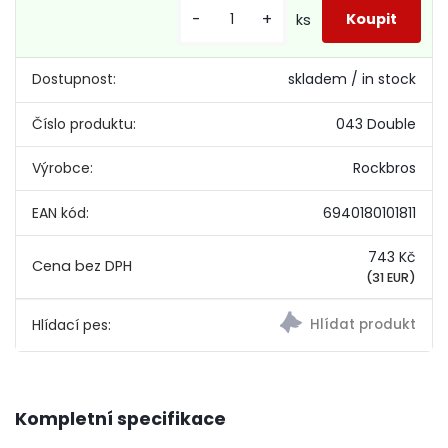
-
+
ks
Dostupnost:
skladem / in stock
Číslo produktu:
043 Double
Výrobce:
Rockbros
EAN kód:
6940180101811
743 Kč
(31 EUR)
Hlídací pes:
Kompletní specifikace