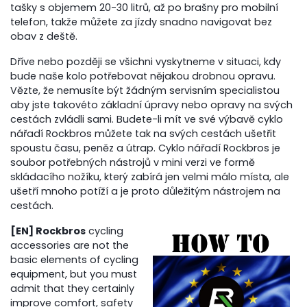
tašky s objemem 20-30 litrů, až po brašny pro mobilní
telefon, takže můžete za jízdy snadno navigovat bez
obav z deště.
Dříve nebo později se všichni vyskytneme v situaci, kdy
bude naše kolo potřebovat nějakou drobnou opravu.
Vězte, že nemusíte být žádným servisním specialistou
aby jste takovéto základní úpravy nebo opravy na svých
cestách zvládli sami. Budete-li mít ve své výbavě cyklo
nářadí Rockbros můžete tak na svých cestách ušetřit
spoustu času, peněz a útrap. Cyklo nářadí Rockbros je
soubor potřebných nástrojů v mini verzi ve formě
skládacího nožíku, který zabírá jen velmi málo místa, ale
ušetří mnoho potíží a je proto důležitým nástrojem na
cestách.
[EN] Rockbros
cycling
accessories are not the
basic elements of cycling
equipment, but you must
admit that they certainly
improve comfort, safety