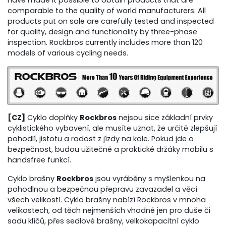
comparable to the quality of world manufacturers. All
products put on sale are carefully tested and inspected
for quality, design and functionality by three-phase
inspection. Rockbros currently includes more than 120
models of various cycling needs.
[CZ]
Cyklo doplňky
Rockbros
nejsou sice základní prvky
cyklistického vybavení, ale musíte uznat, že určitě zlepšují
pohodlí, jistotu a radost z jízdy na kole. Pokud jde o
bezpečnost, budou užitečné a praktické držáky mobilu s
handsfree funkcí.
Cyklo brašny
Rockbros
jsou vyráběny s myšlenkou na
pohodlnou a bezpečnou přepravu zavazadel a věcí
všech velikostí. Cyklo brašny nabízí Rockbros v mnoha
velikostech, od těch nejmenších vhodné jen pro duše či
sadu klíčů, přes sedlové brašny, velkokapacitní cyklo