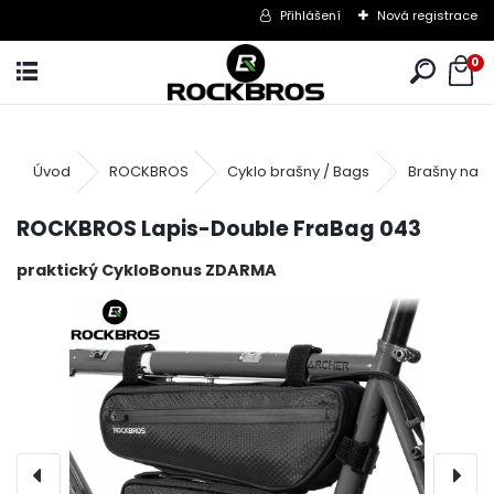
Přihlášení
Nová registrace
0
Úvod
ROCKBROS
Cyklo brašny / Bags
Brašny na 
ROCKBROS Lapis-Double FraBag 043
praktický CykloBonus ZDARMA