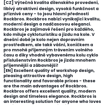
[CZ] Výtečná kvalita dílenského provedení,
líbivý atraktivní design, vysoká funkčnost a
příznivé ceny - to jsou hlavní přednosti
Rockbros. Rockbros nabízí vynikající kvalitu,
moderní design a nadčasovou eleganci.
Rockbros je zajímavé řešení pro každého,
kdo miluje cykloturistiku a jízdu na kole. V
dnešní době je kolo nejen dopravním
prostředkem, ale také vášní, koníčkem a
pro mnohé příjemným trávením volného
času a díky vhodně vybavenému kolu cyklo
příslušenstvím Rockbros je jízda mnohem
příjemnější a zábavnější!
[EN] Excellent quality of workshop design,
pleasing attractive design, high
functionality and favorable prices - these
are the main advantages of Rockbros.
Rockbros offers excellent quality, modern
design and timeless elegance. Rockbros is
an interesting solution for anyone who loves